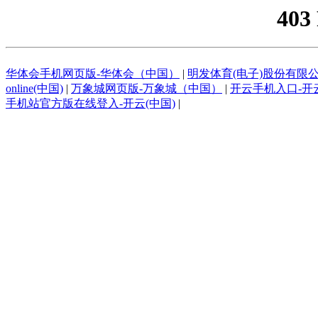
403
华体会手机网页版-华体会（中国）
|
明发体育(电子)股份有限
online(中国)
|
万象城网页版-万象城（中国）
|
开云手机入口-开
手机站官方版在线登入-开云(中国)
|