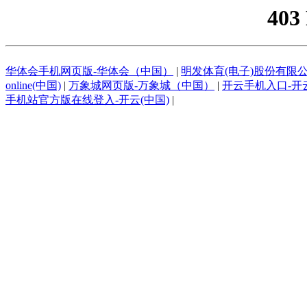
403
华体会手机网页版-华体会（中国）
|
明发体育(电子)股份有限
online(中国)
|
万象城网页版-万象城（中国）
|
开云手机入口-开
手机站官方版在线登入-开云(中国)
|